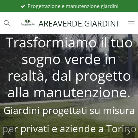
​Progettazione e manutenzione giardini
Vai
al
AREAVERDE.GIARDINI
contenuto
principale
Trasformiamo
il tuo
sogno verde in
realtà, dal progetto
alla manutenzione.
Giardini progettati su misura
per privati e aziende a Torino