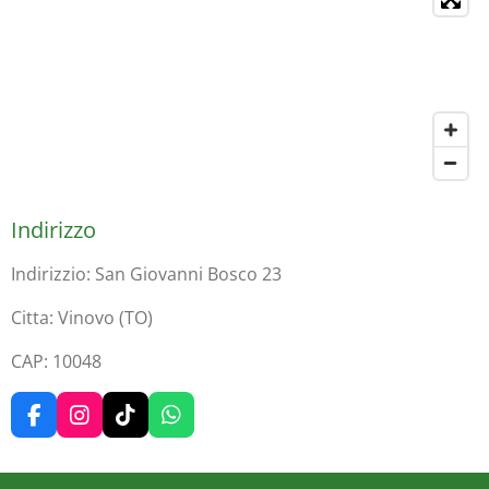
Indirizzo
Indirizzio: San Giovanni Bosco 23
Citta: Vinovo (TO)
CAP: 10048
F
I
T
W
a
n
i
h
c
s
k
a
e
t
T
t